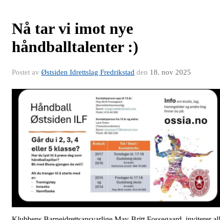
Nå tar vi imot nye
håndballtalenter :)
Postet av
Østsiden Idrettslag Fredrikstad
den
18. nov 2025
Klubbens Barneidrettsansvarlige,May-Britt Fossegaard, inviterer al