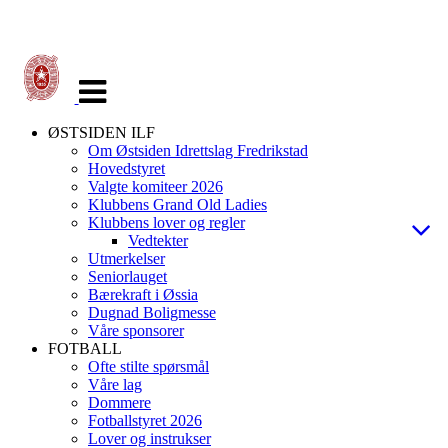
Veksle
navigasjon
ØSTSIDEN ILF
Om Østsiden Idrettslag Fredrikstad
Hovedstyret
Valgte komiteer 2026
Klubbens Grand Old Ladies
Klubbens lover og regler
Vedtekter
Utmerkelser
Seniorlauget
Bærekraft i Øssia
Dugnad Boligmesse
Våre sponsorer
FOTBALL
Ofte stilte spørsmål
Våre lag
Dommere
Fotballstyret 2026
Lover og instrukser