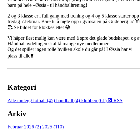
barn på hele «Øssia» til håndballtrening!
2 og 3 klasse er i full gang med trening og 4 og 5 klasse starter opp
fredag 7.februar. Bare til å møte opp i gymsalen på Gudeberg 🤾👐
🥰 Se bildet for klokkeslettet 😀
Vi håper flest mulig kan være med å spre det glade budskapet, og a
Håndballavdelingen skal få mange nye medlemmer.
Og det spiller ingen rolle hvilken skole du går på! I Øssia har vi
plass til alle❣️
Kategori
Alle innlegg
fotball (45)
handball (4)
klubben (61)
RSS
Arkiv
Februar 2026 (2)
2025 (110)