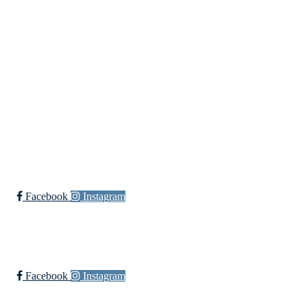
post@ossia.no
Bli medlem i klubben!
Trykk her for innmelding
Øssia Fotball
Facebook
Instagram
Øssia Håndball
Facebook
Instagram