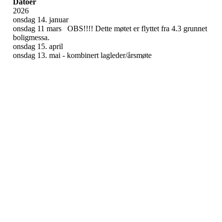
Datoer
2026
onsdag 14. januar
onsdag 11 mars OBS!!!! Dette møtet er flyttet fra 4.3 grunnet
boligmessa.
onsdag 15. april
onsdag 13. mai - kombinert lagleder/årsmøte
Østsiden Idrettslag
Fredrikstad
Lundheimveien 6, 1636 GAMLE FREDRIKSTAD
Org. nr.:
975 472 221
+ 47
91660728 v/Fred W