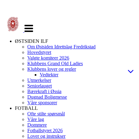
Veksle
navigasjon
ØSTSIDEN ILF
Om Østsiden Idrettslag Fredrikstad
Hovedstyret
Valgte komiteer 2026
Klubbens Grand Old Ladies
Klubbens lover og regler
Vedtekter
Utmerkelser
Seniorlauget
Bærekraft i Øssia
Dugnad Boligmesse
Våre sponsorer
FOTBALL
Ofte stilte spørsmål
Våre lag
Dommere
Fotballstyret 2026
Lover og instrukser