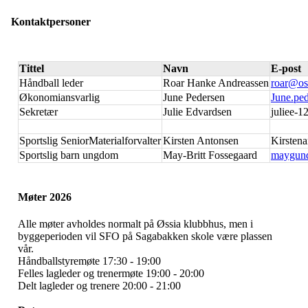
Kontaktpersoner
Tittel
Navn
E-post
Håndball leder
Roar Hanke Andreassen
roar@os
Økonomiansvarlig
June Pedersen
June.pe
Sekretær
Julie Edvardsen
juliee-
Sportslig SeniorMaterialforvalter
Kirsten Antonsen
Kirsten
Sportslig barn ungdom
May-Britt Fossegaard
maygun
Møter 2026
Alle møter avholdes normalt på Øssia klubbhus, men i
byggeperioden vil SFO på Sagabakken skole være plassen
vår.
Håndballstyremøte 17:30 - 19:00
Felles lagleder og trenermøte 19:00 - 20:00
Delt lagleder og trenere 20:00 - 21:00