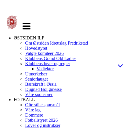
Veksle
navigasjon
ØSTSIDEN ILF
Om Østsiden Idrettslag Fredrikstad
Hovedstyret
Valgte komiteer 2026
Klubbens Grand Old Ladies
Klubbens lover og regler
Vedtekter
Utmerkelser
Seniorlauget
Bærekraft i Øssia
Dugnad Boligmesse
Våre sponsorer
FOTBALL
Ofte stilte spørsmål
Våre lag
Dommere
Fotballstyret 2026
Lover og instrukser