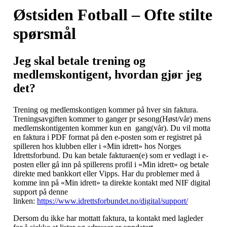
Østsiden Fotball – Ofte stilte
spørsmål
Jeg skal betale trening og
medlemskontigent, hvordan gjør jeg
det?
Trening og medlemskontigen kommer på hver sin faktura.
Treningsavgiften kommer to ganger pr sesong(Høst/vår) mens
medlemskontigenten kommer kun en gang(vår). Du vil motta
en faktura i PDF format på den e-posten som er registret på
spilleren hos klubben eller i «Min idrett» hos Norges
Idrettsforbund. Du kan betale fakturaen(e) som er vedlagt i e-
posten eller gå inn på spillerens profil i «Min idrett» og betale
direkte med bankkort eller Vipps. Har du problemer med å
komme inn på «Min idrett» ta direkte kontakt med NIF digital
support på denne
linken:
https://www.idrettsforbundet.no/digital/support/
Dersom du ikke har mottatt faktura, ta kontakt med lagleder