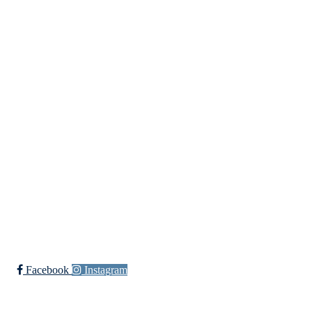
Lundheimveien 6, 1636 GAMLE FREDRIKSTAD
Org. nr.:
975 472 221
+ 47
91660728 v/Fred W
post@ossia.no
Bli medlem i klubben!
Trykk her for innmelding
Øssia Fotball
Facebook
Instagram
Øssia Håndball